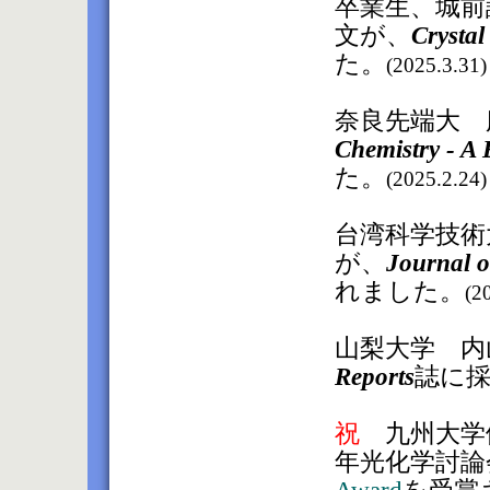
卒業生、城前
文が、
Crysta
た。
(2025.3.31)
奈良先端大 
Chemistry - A
た。
(2025.2.24)
台湾科学技術
が、
Journal o
れました。
(2
山梨大学 内
Reports
誌に
祝
九州大学伊
年光化学討論
Award
を受賞