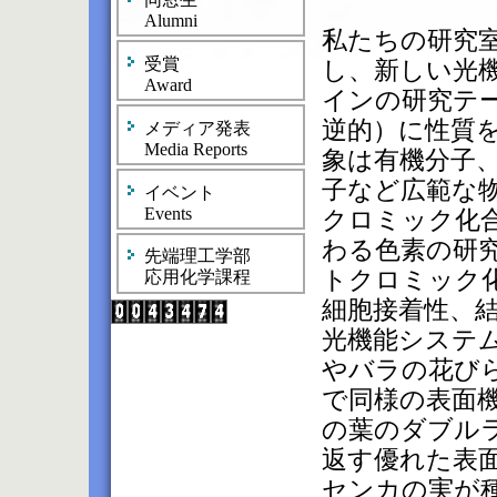
Alumni
私たちの研究
受賞
し、新しい光
Award
インの研究テ
逆的）に性質を
メディア発表
Media Reports
象は有機分子
子など広範な
イベント
Events
クロミック化
わる色素の研
先端理工学部
トクロミック
応用化学課程
細胞接着性、
光機能システ
やバラの花び
で同様の表面
の葉のダブル
返す優れた表
センカの実が