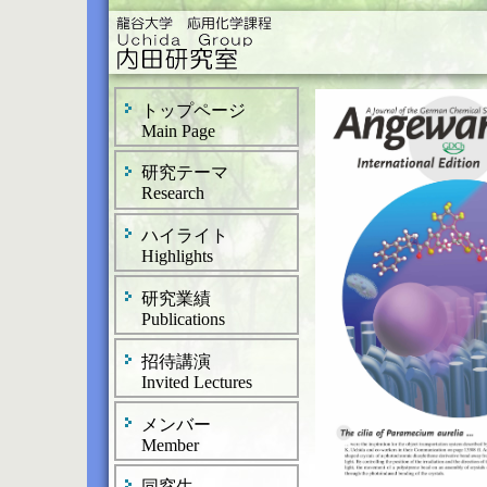
トップページ
Main Page
研究テーマ
Research
ハイライト
Highlights
研究業績
Publications
招待講演
Invited Lectures
メンバー
Member
同窓生