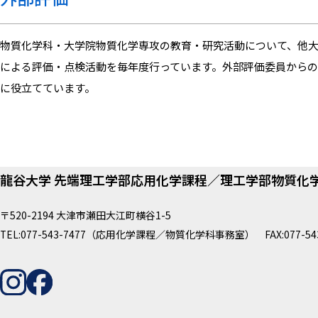
物質化学科・大学院物質化学専攻の教育・研究活動について、他
による評価・点検活動を毎年度行っています。外部評価委員から
に役立てています。
龍谷大学 先端理工学部応用化学課程／理工学部物質化
〒520-2194 大津市瀬田大江町横谷1-5
TEL:077-543-7477（応用化学課程／物質化学科事務室） FAX:077-543