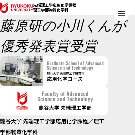
先端理工学応用化学課程
理工学部物質化学科
藤原研の小川くんが
優秀発表賞受賞
龍谷大学 先端理工学部応用化学課程／理工
学部物質化学科