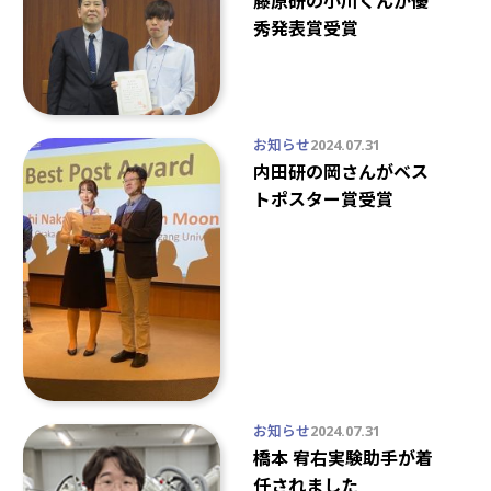
藤原研の小川くんが優
秀発表賞受賞
お知らせ
2024.07.31
内田研の岡さんがベス
トポスター賞受賞
お知らせ
2024.07.31
橋本 宥右実験助手が着
任されました